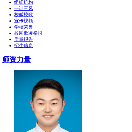
组织机构
一训三风
校徽校歌
宣传视频
学校荣誉
校园欺凌举报
质量报告
招生信息
师资力量