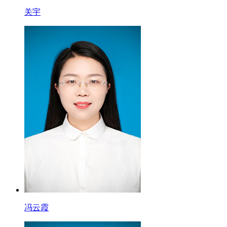
关宇
冯云霞