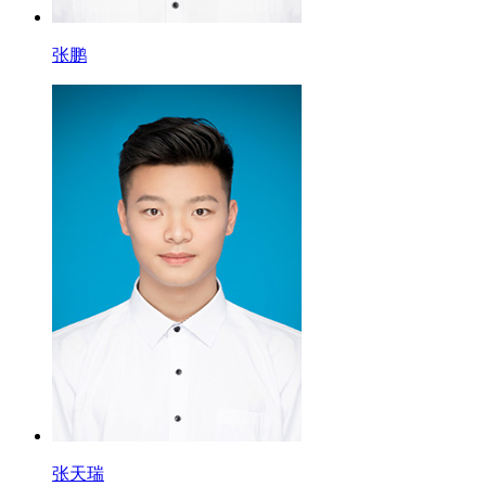
张鹏
张天瑞