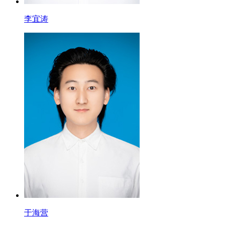
李宜涛
于海营