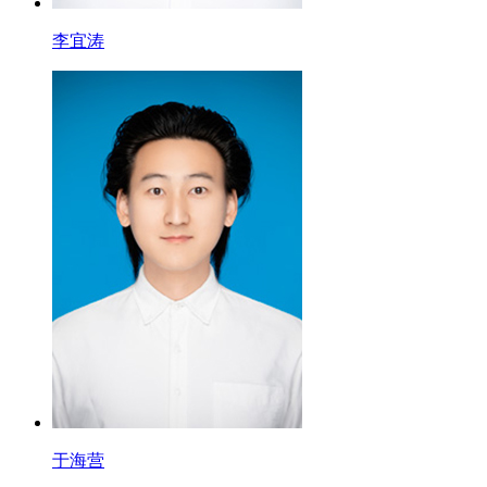
李宜涛
于海营