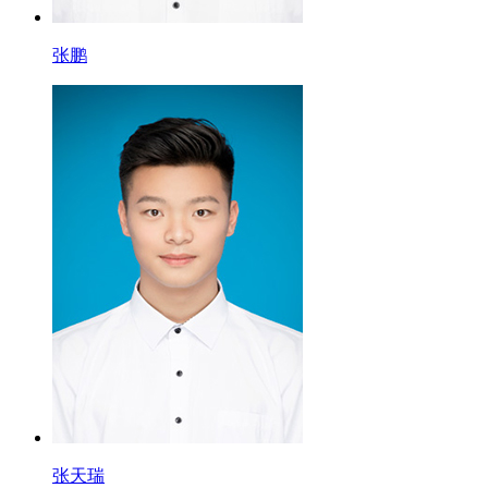
张鹏
张天瑞