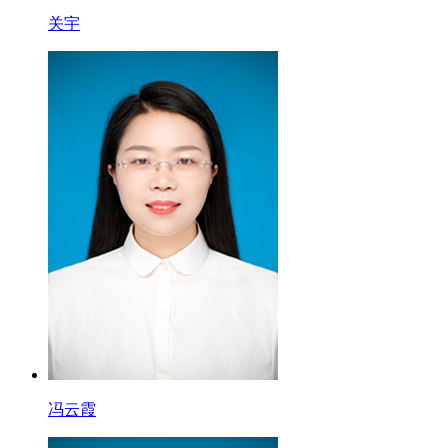
关宇
冯云霞