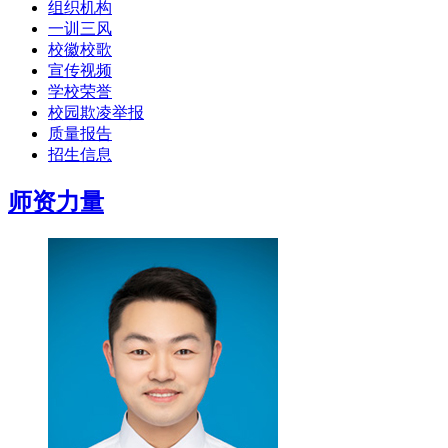
组织机构
一训三风
校徽校歌
宣传视频
学校荣誉
校园欺凌举报
质量报告
招生信息
师资力量